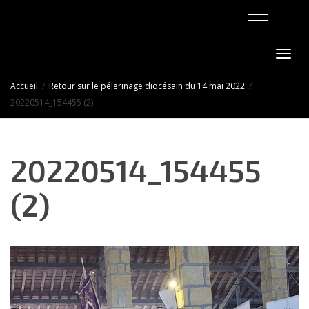
Activer/désact
Accueil
Retour sur le pélerinage diocésain du 14 mai 2022
20220514_154455 (2)
20220514_154455
(2)