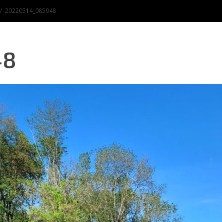
20220514_085948
48