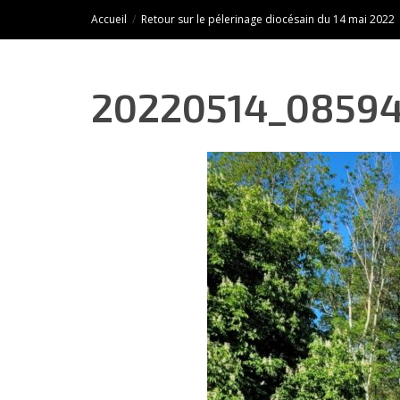
Accueil
Retour sur le pélerinage diocésain du 14 mai 2022
20220514_0859