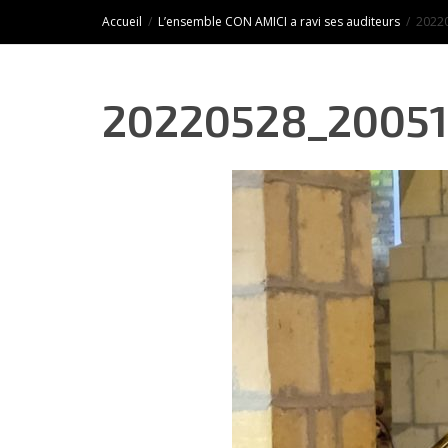
Accueil
L’ensemble CON AMICI a ravi ses auditeurs
2022
20220528_20051