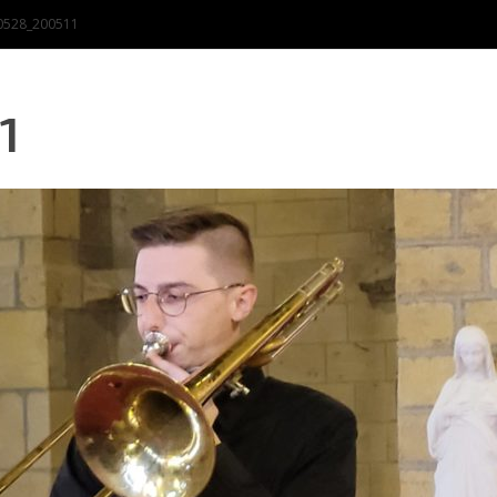
0528_200511
1