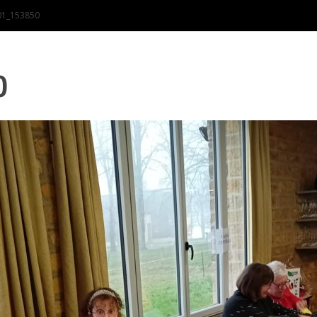
01_153850
0