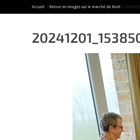
Accueil
Retour en images sur le marché de Noël
202412
20241201_15385