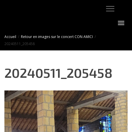
Activer/désact
Accueil
Retour en images sur le concert CON AMICI
20240511_205458
20240511_205458