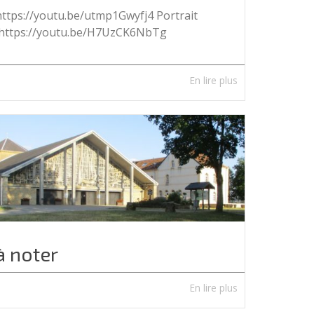
https://youtu.be/utmp1Gwyfj4 Portrait
https://youtu.be/H7UzCK6NbTg
En lire plus
à noter
En lire plus