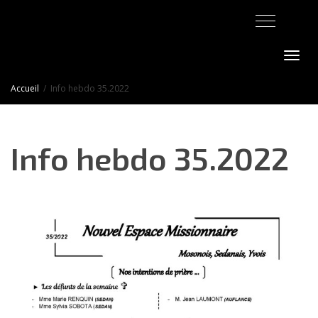
Activer/désact
Accueil
Info hebdo 35.2022
Info hebdo 35.2022