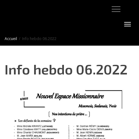
Activer/désact
Accueil
Info hebdo 06.2022
Info hebdo 06.2022