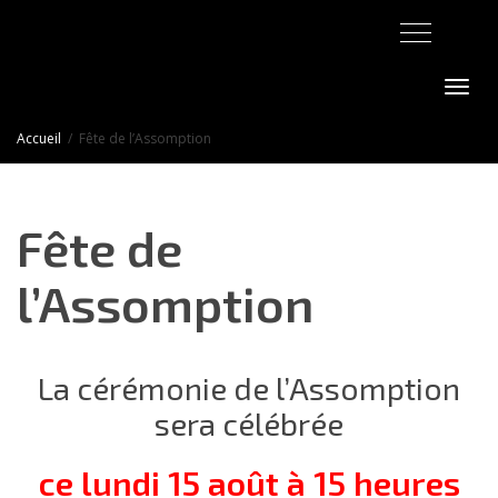
Activer/désact
Accueil
Fête de l’Assomption
Fête de
l’Assomption
La cérémonie de l’Assomption
sera célébrée
ce lundi 15 août à 15 heures