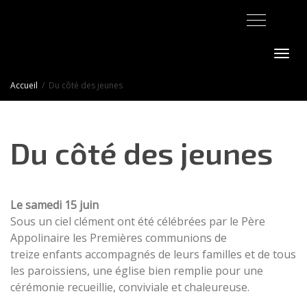
Activer/désact
Accueil
Du côté des jeunes
Du côté des jeunes
Le samedi 15 juin
Sous un ciel clément ont été célébrées par le Père
Appolinaire les Premières communions de
treize enfants accompagnés de leurs familles et de tous
les paroissiens, une église bien remplie pour une
cérémonie recueillie, conviviale et chaleureuse.