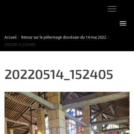
Activer/désact
Accueil
Retour sur le pélerinage diocésain du 14 mai 2022
20220514_152405
20220514_152405