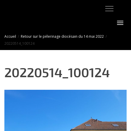
Activer/désact
Accueil
Retour sur le pélerinage diocésain du 14 mai 2022
20220514_100124
20220514_100124