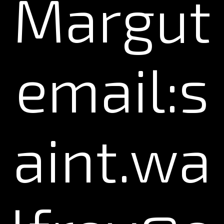
Margut
email:s
aint.wa