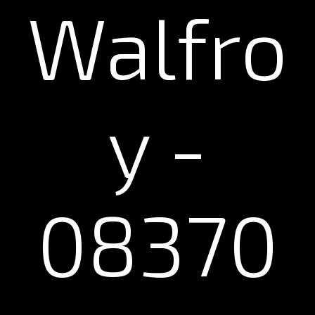
Walfro
y -
08370