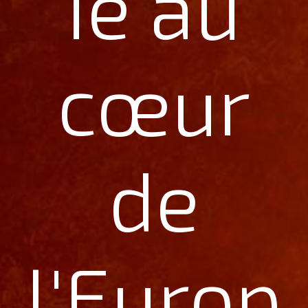
ié au
cœur
de
l'Europ