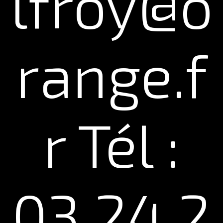
lfroy@o
range.f
r Tél :
03.24.2